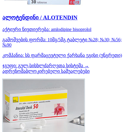
ალოტენდინი / ALOTENDIN
აქტიური ნივთიერება:
amlodipine
bisoprolol
გამოშვების ფორმა:
10მგ/5მგ ტაბლეტი №28; №30; №56;
№90
კომპანია:
სს ფარმაცევტული ქარხანა ეგისი
(უნგრეთი)
ჯგუფი:
გულ-სისხლძარღვთა სისტემა →
ადრენომაბლოკირებელი საშუალებები