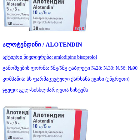
ალოტენდინი / ALOTENDIN
აქტიური ნივთიერება:
amlodipine
bisoprolol
გამოშვების ფორმა:
5მგ/5მგ ტაბლეტი №28; №30; №56; №90
კომპანია:
სს ფარმაცევტული ქარხანა ეგისი
(უნგრეთი)
ჯგუფი:
გულ-სისხლძარღვთა სისტემა