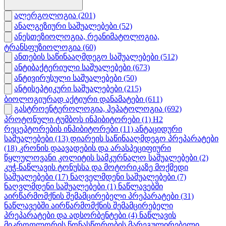
ალერგოლოგია
(201)
ანალგეზიური საშუალებები
(52)
ანესთეზიოლოგია, რეანიმატოლოგია,
ტრანსფუზიოლოგია
(60)
ანთების საწინააღმდეგო საშუალებები
(512)
ანტიბაქტერიული საშუალებები
(673)
ანტივირუსული საშუალებები
(50)
ანტისეპტიკური საშუალებები
(215)
ბიოლოგიურად აქტიური დანამატები
(611)
გასტროენტეროლოგია, ჰეპატოლოგია
(692)
პროტონული ტუმბოს ინჰიბიტორები
(1)
H2
რეცეპტორების ინჰიბიტორები
(11)
ანტაციდური
საშუალებები
(13)
დიარეის საწინააღმდეგო პრეპარატები
(18)
კრონის დაავადების და არასპეციფიური
წყლულოვანი კოლიტის სამკურნალო საშუალებები
(2)
კუჭ-ნაწლავის ტონუსსა და მოტორიკაზე მოქმედი
საშუალებები
(17)
ნაღველმდენი საშუალებები
(7)
ნაღვლმდენი საშუალებები
(1)
ნაწლავებში
აირწარმომქნის შემამცირებელი პრეპარატები
(31)
ნაწლავებში აირწარმომქნის შემამცირებელი
პრეპარატები და ადსორბენტები
(4)
ნაწლავის
მიკროფლორის წონასწორობის მარეგულირებელი