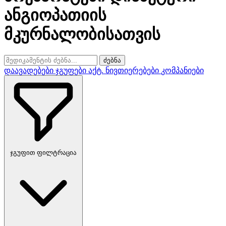
ანგიოპათიის
მკურნალობისათვის
ძებნა
დაავადებები
ჯგუფები
აქტ. ნივთიერებები
კომპანიები
ჯგუფით ფილტრაცია