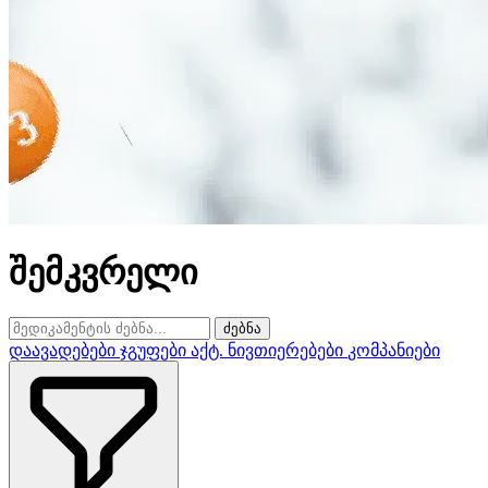
შემკვრელი
ძებნა
დაავადებები
ჯგუფები
აქტ. ნივთიერებები
კომპანიები