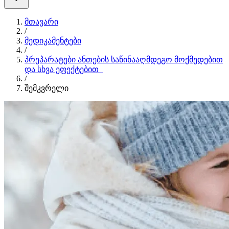
მთავარი
/
მედიკამენტები
/
პრეპარატები ანთების საწინააღმდეგო მოქმედებით
და სხვა ეფექტებით_
/
შემკვრელი