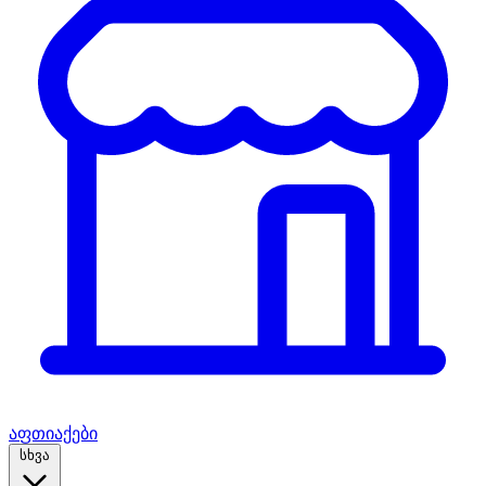
აფთიაქები
სხვა