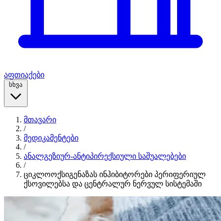
აფთიაქები
სხვა
მთავარი
/
მედიკამენტები
/
ანალგეზიურ-ანტიპირექსიული საშუალებები
/
ციკლოოქსიგენაზას ინჰიბიტორები პერიფერიულ
ქსოვილებსა და ცენტრალურ ნერვულ სისტემაში