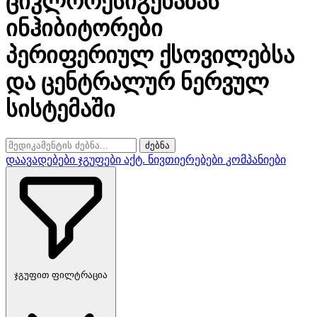
ციკლოოქსიგენაზას
ინჰიბიტორები
პერიფერიულ ქსოვილებსა
და ცენტრალურ ნერვულ
სისტემაში
ძებნა
დაავადებები
ჯგუფები
აქტ. ნივთიერებები
კომპანიები
ჯგუფით ფილტრაცია