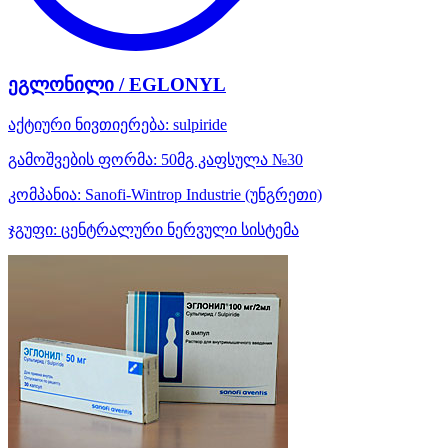
ეგლონილი / EGLONYL
აქტიური ნივთიერება:
sulpiride
გამოშვების ფორმა:
50მგ კაფსულა №30
კომპანია:
Sanofi-Wintrop Industrie
(უნგრეთი)
ჯგუფი:
ცენტრალური ნერვული სისტემა