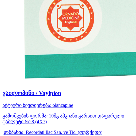
ვაილოპინი / Vaylpion
აქტიური ნივთიერება:
olanzapine
გამოშვების ფორმა:
10მგ აპკიანი გარსით დაფარული
ტაბლეტი №28 (4X7)
კომპანია:
Recordati Ilac San. ve Tic.
(თურქეთი)