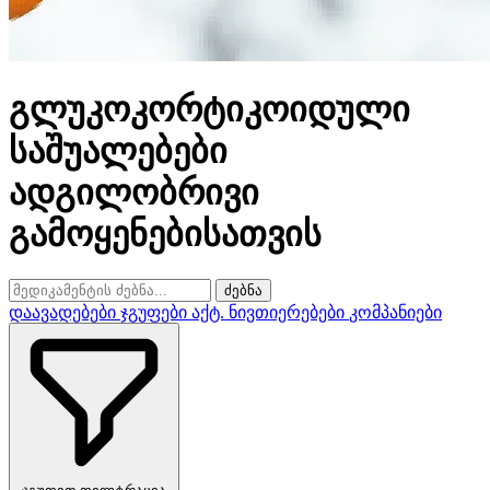
გლუკოკორტიკოიდული
საშუალებები
ადგილობრივი
გამოყენებისათვის
ძებნა
დაავადებები
ჯგუფები
აქტ. ნივთიერებები
კომპანიები