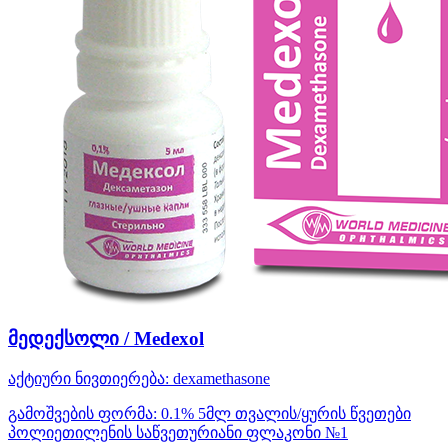
მედექსოლი / Medexol
აქტიური ნივთიერება:
dexamethasone
გამოშვების ფორმა:
0.1% 5მლ თვალის/ყურის წვეთები
პოლიეთილენის საწვეთურიანი ფლაკონი №1