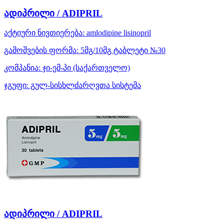
ადიპრილი / ADIPRIL
აქტიური ნივთიერება:
amlodipine
lisinopril
გამოშვების ფორმა:
5მგ/10მგ ტაბლეტი №30
კომპანია:
ჯი-ემ-პი
(საქართველო)
ჯგუფი:
გულ-სისხლძარღვთა სისტემა
ადიპრილი / ADIPRIL