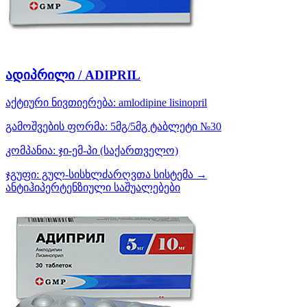
ადიპრილი / ADIPRIL
აქტიური ნივთიერება:
amlodipine
lisinopril
გამოშვების ფორმა:
5მგ/5მგ ტაბლეტი №30
კომპანია:
ჯი-ემ-პი
(საქართველო)
ჯგუფი:
გულ-სისხლძარღვთა სისტემა →
ანტიჰიპერტენზიული საშუალებები