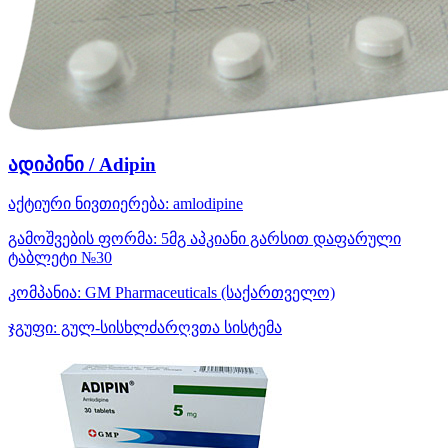
ადიპინი / Adipin
აქტიური ნივთიერება:
amlodipine
გამოშვების ფორმა:
5მგ აპკიანი გარსით დაფარული
ტაბლეტი №30
კომპანია:
GM Pharmaceuticals
(საქართველო)
ჯგუფი:
გულ-სისხლძარღვთა სისტემა