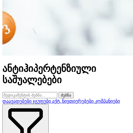
ანტიჰიპერტენზიული
საშუალებები
ძებნა
დაავადებები
ჯგუფები
აქტ. ნივთიერებები
კომპანიები