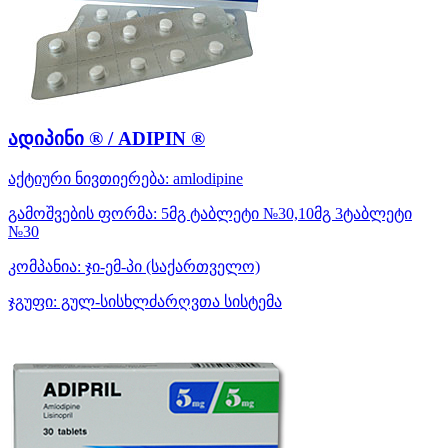
ადიპინი ® / ADIPIN ®
აქტიური ნივთიერება:
amlodipine
გამოშვების ფორმა:
5მგ ტაბლეტი №30,10მგ 3ტაბლეტი
№30
კომპანია:
ჯი-ემ-პი
(საქართველო)
ჯგუფი:
გულ-სისხლძარღვთა სისტემა