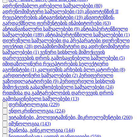
ადრენომაბლოკირებელი საშუალებები
(80)
ადრენომიმეტური საშუალებები
(10)
ანგიოტენზინ II
რეცეპტორების ანტაგონისტები
(19)
ანგიოტენზინ-
გარდაქმნელი ფერმენტების ინჰიბიტორები
(63)
ანტიანგინალური საშუალებები
(9)
ანტიჰიპერტენზიული
საშუალებები
(189)
ანტიჰიპერტენზიული საშუალებები
(1)
დიურეზული საშუალებები და პრეპარატები დიურეზული
ეფექტით
(28)
დოპამინომიმეტური და ადრენომიმეტური
საშუალებები
(1)
ვენური სისხლის მიმოქცევის
დარღვევების დროს გამოსაყენებელი საშულებები
(5)
იმიდაზოლინური რეცეპტორების სელექტიური
აგონისტები
(1)
კალციუმის არხების ბლოკატორები
(8)
კარდიოტონური საშუალებები
(2)
პერიფერიული
ვაზოდილატატორები
(9)
პერიფერიული სისხლის
მიმოქცევის გასაუმჯობესებელი საშუალებები
(24)
რითმისა და გამტარებლობის დარღვევის დროს
გამოსაყენებელი საშულებები
(13)
დერმატოლოგია
(229)
ენდოკრინოლოგია
(224)
ვიტამინები, პოლივიტამინები, მიკროელემენტები
(260)
იმუნოლოგია
(143)
მეანობა, გინეკოლოგია
(144)
ნივთიერებათა ცვლის დარღვევები
(559)