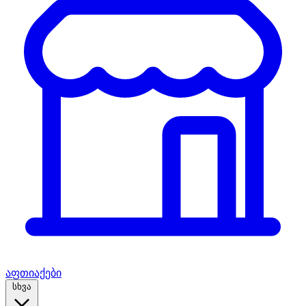
აფთიაქები
სხვა