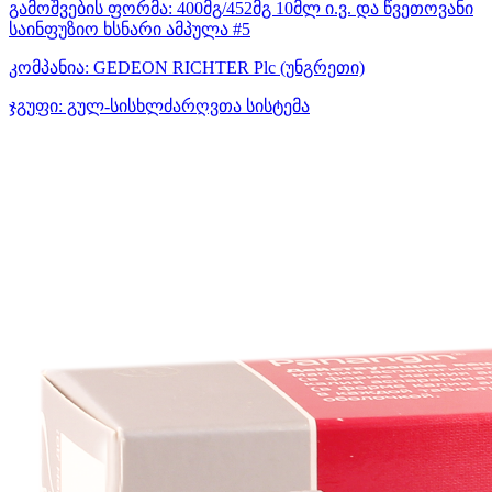
გამოშვების ფორმა:
400მგ/452მგ 10მლ ი.ვ. და წვეთოვანი
საინფუზიო ხსნარი ამპულა #5
კომპანია:
GEDEON RICHTER Plc
(უნგრეთი)
ჯგუფი:
გულ-სისხლძარღვთა სისტემა