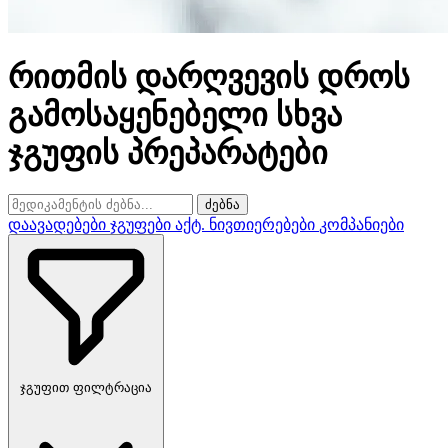
რითმის დარღვევის დროს
გამოსაყენებელი სხვა
ჯგუფის პრეპარატები
ძებნა
დაავადებები
ჯგუფები
აქტ. ნივთიერებები
კომპანიები
ჯგუფით ფილტრაცია