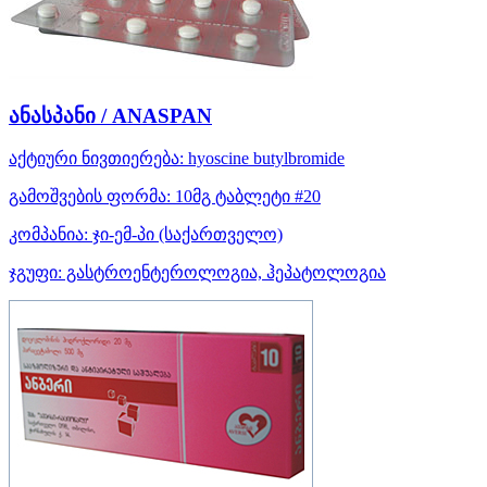
ანასპანი / ANASPAN
აქტიური ნივთიერება:
hyoscine butylbromide
გამოშვების ფორმა:
10მგ ტაბლეტი #20
კომპანია:
ჯი-ემ-პი
(საქართველო)
ჯგუფი:
გასტროენტეროლოგია, ჰეპატოლოგია