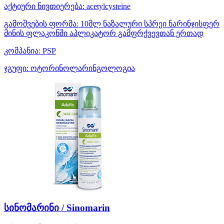
აქტიური ნივთიერება:
acetylcysteine
გამოშვების ფორმა:
10მლ ნაზალური სპრეი ნარინჯისფერ
მინის ფლაკონში აპლიკატორ გამფრქვევთან ერთად
კომპანია:
PSP
ჯგუფი:
ოტორინოლარინგოლოგია
სინომარინი / Sinomarin