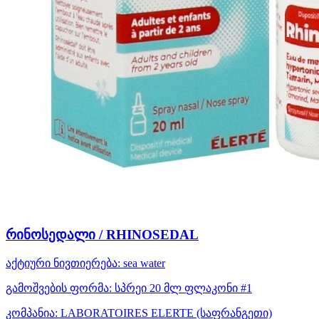
რინოსედალი / RHINOSEDAL
აქტიური ნივთიერება:
sea water
გამოშვების ფორმა:
სპრეი 20 მლ ფლაკონი #1
კომპანია:
LABORATOIRES ELERTE
(საფრანგეთი)