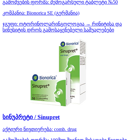
გამოშვების ფორმა:
შემოგარსული ტაბლეტი №50
კომპანია:
Bionorica SE
(გერმანია)
ჯგუფი:
ოტორინოლარინგოლოგია → რინიტისა და
სინუსიტის დროს გამოსაყენებელი საშუალებები
სინუპრეტი / Sinupret
აქტიური ნივთიერება:
comb. drug