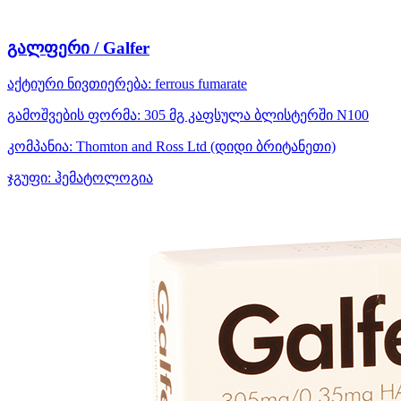
გალფერი / Galfer
აქტიური ნივთიერება:
ferrous fumarate
გამოშვების ფორმა:
305 მგ კაფსულა ბლისტერში N100
კომპანია:
Thomton and Ross Ltd
(დიდი ბრიტანეთი)
ჯგუფი:
ჰემატოლოგია