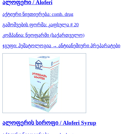
ალოფერი / Aloferi
აქტიური ნივთიერება:
comb. drug
გამოშვების ფორმა:
კაფსულა # 20
კომპანია:
ნეოფარმი
(საქართველო)
ჯგუფი:
ჰემატოლოგია → ანტიანემიური პრეპარატები
ალოფერის სიროფი / Aloferi Syrup