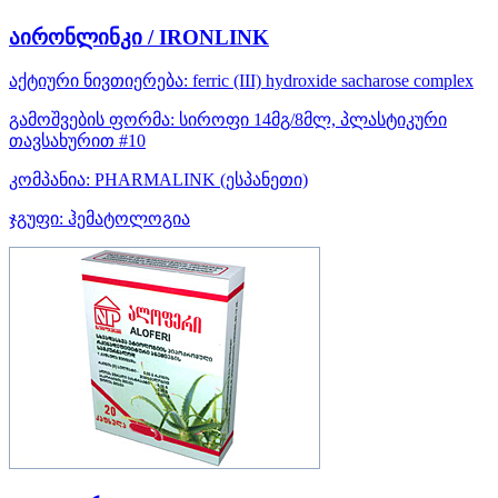
აირონლინკი / IRONLINK
აქტიური ნივთიერება:
ferric (III) hydroxide sacharose complex
გამოშვების ფორმა:
სიროფი 14მგ/8მლ, პლასტიკური
თავსახურით #10
კომპანია:
PHARMALINK
(ესპანეთი)
ჯგუფი:
ჰემატოლოგია