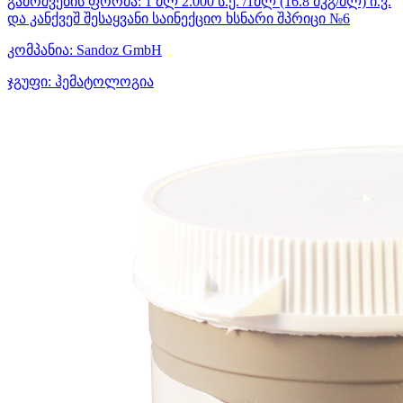
გამოშვების ფორმა:
1 მლ 2.000 ს.ე. /1მლ (16.8 მკგ/მლ) ი.ვ.
და კანქვეშ შესაყვანი საინექციო ხსნარი შპრიცი №6
კომპანია:
Sandoz GmbH
ჯგუფი:
ჰემატოლოგია