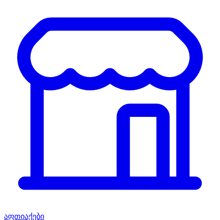
აფთიაქები