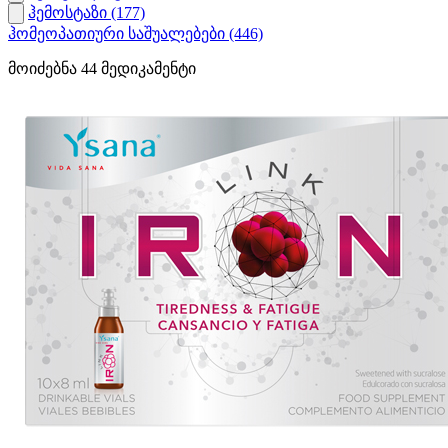
ჰემოსტაზი
(177)
ჰომეოპათიური საშუალებები
(446)
მოიძებნა
44
მედიკამენტი