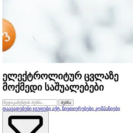
ელექტროლიტურ ცვლაზე
მოქმედი საშუალებები
ძებნა
დაავადებები
ჯგუფები
აქტ. ნივთიერებები
კომპანიები