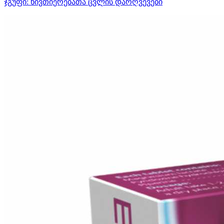
ჯგუფი:
ნივთიერებათა ცვლის დარღვევები