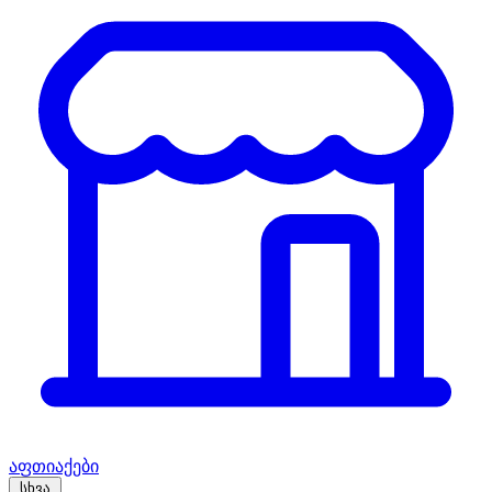
აფთიაქები
სხვა