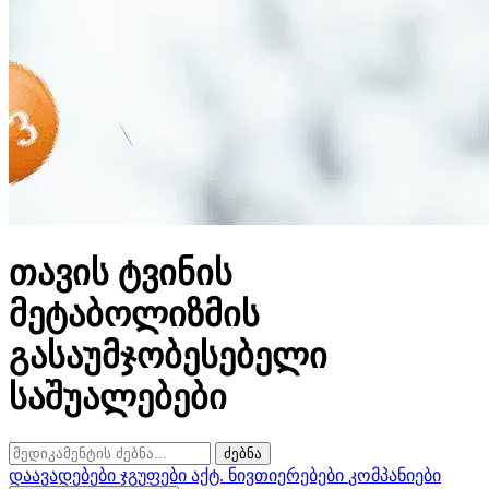
თავის ტვინის
მეტაბოლიზმის
გასაუმჯობესებელი
საშუალებები
ძებნა
დაავადებები
ჯგუფები
აქტ. ნივთიერებები
კომპანიები