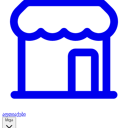
აფთიაქები
სხვა