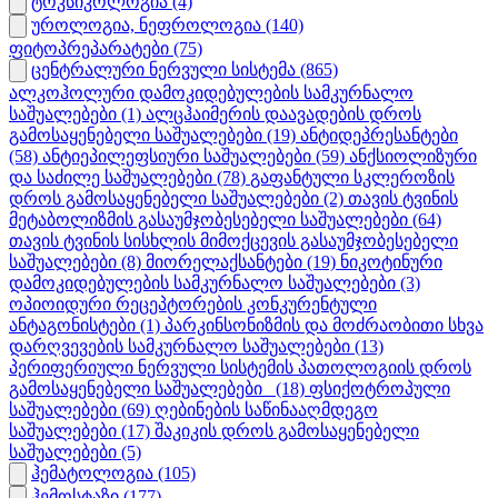
ტოკსიკოლოგია
(4)
უროლოგია, ნეფროლოგია
(140)
ფიტოპრეპარატები
(75)
ცენტრალური ნერვული სისტემა
(865)
ალკოჰოლური დამოკიდებულების სამკურნალო
საშუალებები
(1)
ალცჰაიმერის დაავადების დროს
გამოსაყენებელი საშუალებები
(19)
ანტიდეპრესანტები
(58)
ანტიეპილეფსიური საშუალებები
(59)
ანქსიოლიზური
და საძილე საშუალებები
(78)
გაფანტული სკლეროზის
დროს გამოსაყენებელი საშუალებები
(2)
თავის ტვინის
მეტაბოლიზმის გასაუმჯობესებელი საშუალებები
(64)
თავის ტვინის სისხლის მიმოქცევის გასაუმჯობესებელი
საშუალებები
(8)
მიორელაქსანტები
(19)
ნიკოტინური
დამოკიდებულების სამკურნალო საშუალებები
(3)
ოპიოიდური რეცეპტორების კონკურენტული
ანტაგონისტები
(1)
პარკინსონიზმის და მოძრაობითი სხვა
დარღვევების სამკურნალო საშუალებები
(13)
პერიფერიული ნერვული სისტემის პათოლოგიის დროს
გამოსაყენებელი საშუალებები_
(18)
ფსიქოტროპული
საშუალებები
(69)
ღებინების საწინააღმდეგო
საშუალებები
(17)
შაკიკის დროს გამოსაყენებელი
საშუალებები
(5)
ჰემატოლოგია
(105)
ჰემოსტაზი
(177)