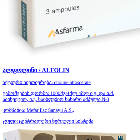
ალფოლინი / ALFOLIN
აქტიური ნივთიერება:
choline alfoscerate
გამოშვების ფორმა:
1000მგ/4მლ 4მლ ი.ვ. და ი.მ.
საინექციო, ი.ვ. საინფუზიო ხსნარი ამპულა №3
კომპანია:
Mefar Ilac Sanayii A.S.,
ჯგუფი:
ცენტრალური ნერვული სისტემა