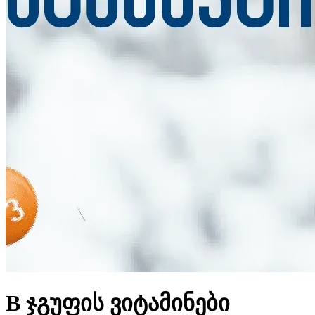
B ჯგუფის ვიტამინები