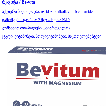
ბე-ვიტა / Be-vita
აქტიური ნივთიერება:
pyridoxine
riboflavin
nicotinamide
გამოშვების ფორმა:
2 მლ ამპულა №10
კომპანია:
ბიოპოლუსი
(საქართველო)
ჯგუფი:
ვიტამინები, პოლივიტამინები, მიკროელემენტები