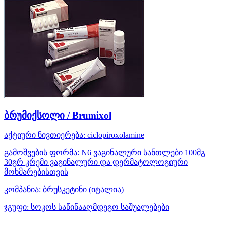
ბრუმიქსოლი / Brumixol
აქტიური ნივთიერება:
ciclopiroxolamine
გამოშვების ფორმა:
N6 ვაგინალური სანთლები 100მგ
30გრ კრემი ვაგინალური და დერმატოლოგიური
მოხმარებისთვის
კომპანია:
ბრუსკეტინი
(იტალია)
ჯგუფი:
სოკოს საწინააღმდეგო საშუალებები