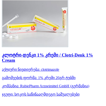
კლოტრი-დენკი 1% კრემი / Clotri-Denk 1%
Cream
აქტიური ნივთიერება:
clotrimazole
გამოშვების ფორმა:
1% კრემი 20გრ ტუბში
კომპანია:
RubiePharm Arzneimittel GmbH
(გერმანია)
ჯგუფი:
სოკოს საწინააღმდეგო საშუალებები