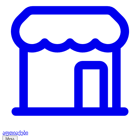
აფთიაქები
სხვა