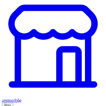
აფთიაქები
სხვა